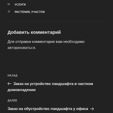
РУБРИКИ
УСЛУГИ
МЕТКИ
РАСТЕНИЯ
,
УЧАСТОК
Добавить комментарий
Для отправки комментария вам необходимо
авторизоваться
.
Навигация
Предыдущая
НАЗАД
по
запись:
записям
Заказ на устройство ландшафта в частном
домовладении
Следующая
ДАЛЕЕ
запись
Заказ на обустройство ландшафта у офиса