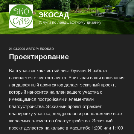
Перейти
к
ЭКОСАД
содержимому
Услуги по ландшафтному дизайну
ОПУБЛИКОВАНО
21.03.2009
АВТОР:
ECOSAD
Проектирование
Ваш участок как чистый лист бумаги. И работа
начинается с чистого листа. Учитывая ваши пожелания
ландшафтный архитектор делает эскизный проект,
который наносится на план вашего участка с
имеющимися постройками и элементами
благоустройства.
Эскизный проект отражает
планировку участка, дендроплан и расположение всех
желаемых элементов благоустройства. Эскизный
проект делается на кальке в масштабе 1:200 или 1:100