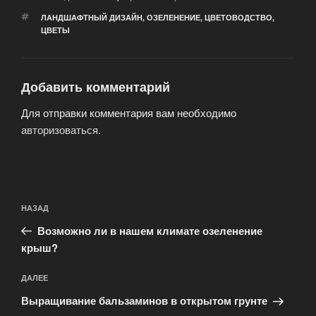
МЕТКИ
ЛАНДШАФТНЫЙ ДИЗАЙН
,
ОЗЕЛЕНЕНИЕ
,
ЦВЕТОВОДСТВО
,
ЦВЕТЫ
Добавить комментарий
Для отправки комментария вам необходимо
авторизоваться
.
Навигация
Предыдущая
НАЗАД
по
запись:
записям
Возможно ли в нашем климате озеленение
крыш?
Следующая
ДАЛЕЕ
запись
Выращивание бальзаминов в открытом грунте