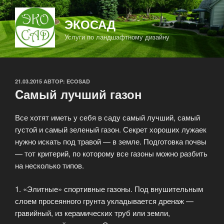
Перейти
к
ЭКОСАД
содержимому
Услуги по ландшафтному дизайну
ОПУБЛИКОВАНО
21.03.2015
АВТОР:
ECOSAD
Cамый лучший газон
Все хотят иметь у себя в саду самый лучший, самый
густой и самый зеленый газон. Секрет хороших лужаек
нужно искать под травой — в земле. Подготовка почвы
— тот критерий, по которому все газоны можно разбить
на несколько типов.
1. «Элитные» спортивные газоны. Под внушительным
слоем просеянного грунта укладывается дренаж —
гравийный, из керамических труб или земли,