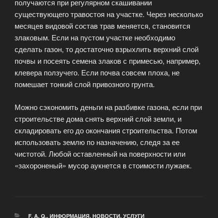
получаются при регулярном скашивании
существующего травостоя на участке. Через несколько
месяцев видовой состав трав меняется, становится
злаковым. Если на пустом участке необходимо
сделать газон, то достаточно взрыхлить верхний слой
почвы и посеять семена злаков с примесью, например,
клевера ползучего. Если почва совсем плоха, не
помешает тонкий слой привозного грунта.
Можно сэкономить деньги на разбивке газона, если при
строительстве дома снять верхний слой земли, и
складировать его до окончания строительства. Потом
использовать землю по назначению, следя за ее
чистотой. Любой оставленный на поверхности или
«захороненый» мусор аукнется в стоимости лужаек.
РУБРИКИ
F. A. Q.
,
ИНФОРМАЦИЯ
,
НОВОСТИ
,
УСЛУГИ