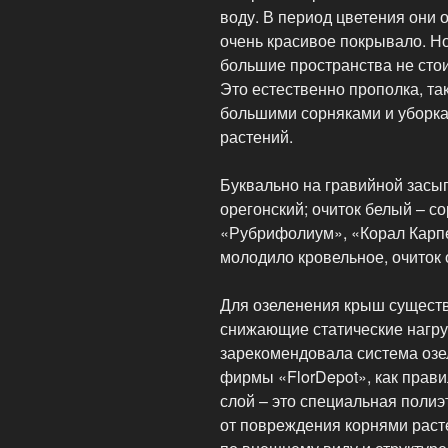
воду. В период цветения они 
очень красивое покрывало. Н
большие пространства не стои
Это естественно прополка, так
большими сорняками и уборка
растений.
Буквально на гравийной засы
орегонский; очиток белый – с
«Рубрифолиум», «Корал Карпе
молодило кровельное, очиток 
Для озеленения крыш сущест
снижающие статические нагру
зарекомендовала система озе
фирмы «FlorDepot», как прави
слой – это специальная пол
от повреждения корнями расте