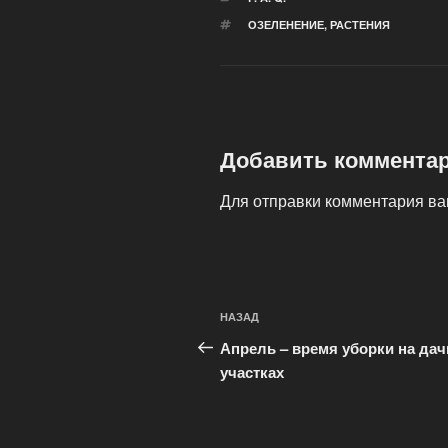
МЕТКИ
ОЗЕЛЕНЕНИЕ
,
РАСТЕНИЯ
Добавить коммента
Для отправки комментария в
Навигация
Предыдущая
НАЗАД
по
запись:
Апрель – время уборки на да
записям
участках