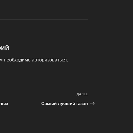
рий
ам необходимо
авторизоваться
.
Следующая
ДАЛЕЕ
запись
чных
Cамый лучший газон