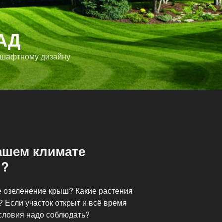
АД
дшафтному дизайну
ашем климате
ш?
 озеленение крыш? Какие растения
? Если участок открыт и всё время
условия надо соблюдать?