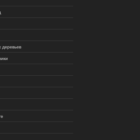
д
х деревьев
ники
те