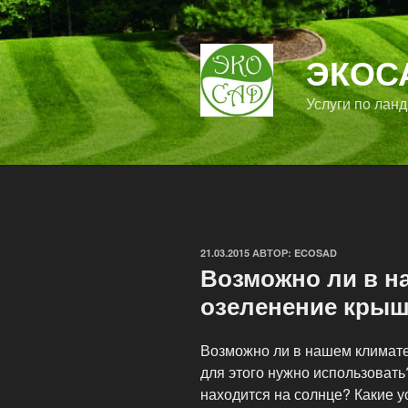
Перейти
к
содержимому
ЭКОС
Услуги по лан
ОПУБЛИКОВАНО
21.03.2015
АВТОР:
ECOSAD
Возможно ли в н
озеленение кры
Возможно ли в нашем климате
для этого нужно использовать
находится на солнце? Какие 