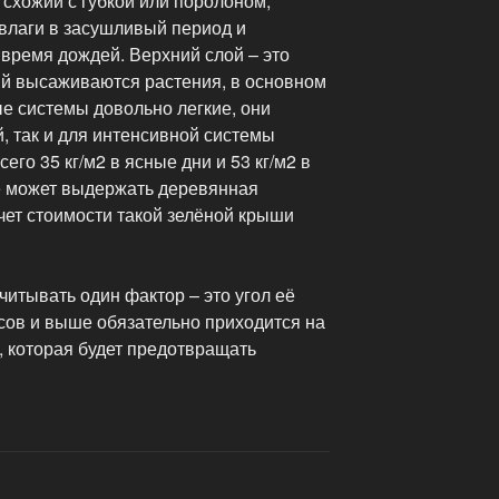
 схожий с губкой или поролоном,
влаги в засушливый период и
время дождей. Верхний слой – это
ый высаживаются растения, в основном
е системы довольно легкие, они
й, так и для интенсивной системы
его 35 кг/м2 в ясные дни и 53 кг/м2 в
е может выдержать деревянная
чет стоимости такой зелёной крыши
итывать один фактор – это угол её
усов и выше обязательно приходится на
, которая будет предотвращать