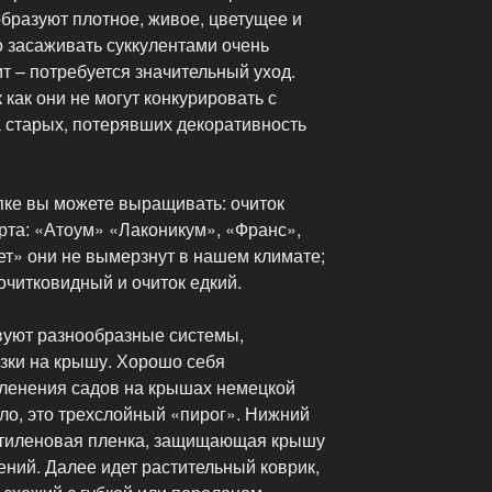
образуют плотное, живое, цветущее и
о засаживать суккулентами очень
т – потребуется значительный уход.
 как они не могут конкурировать с
 старых, потерявших декоративность
пке вы можете выращивать: очиток
орта: «Атоум» «Лаконикум», «Франс»,
т» они не вымерзнут в нашем климате;
очитковидный и очиток едкий.
вуют разнообразные системы,
зки на крышу. Хорошо себя
ленения садов на крышах немецкой
ло, это трехслойный «пирог». Нижний
иэтиленовая пленка, защищающая крышу
ний. Далее идет растительный коврик,