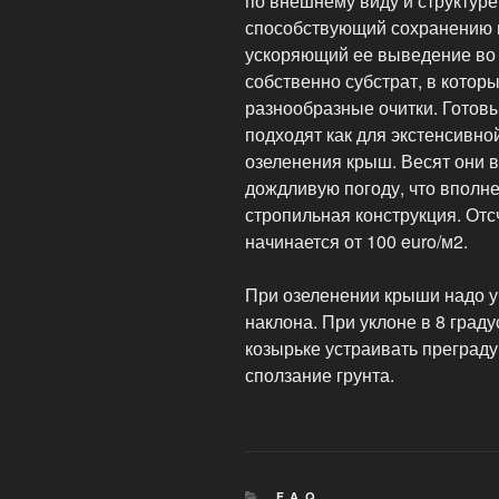
по внешнему виду и структуре
способствующий сохранению 
ускоряющий ее выведение во 
собственно субстрат, в котор
разнообразные очитки. Готовы
подходят как для экстенсивно
озеленения крыш. Весят они вс
дождливую погоду, что вполн
стропильная конструкция. Отс
начинается от 100 euro/м2.
При озеленении крыши надо уч
наклона. При уклоне в 8 град
козырьке устраивать преграду
сползание грунта.
РУБРИКИ
F. A. Q.