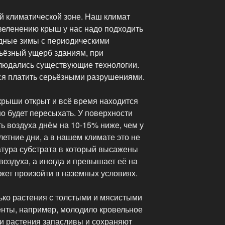
ей климатической зоне. Наш климат
зеленению крыш у нас надо подходить
одные зимы с периодическими
рьёзный ущерб зданиям, при
блюдались существующие технологии.
ся платить серьёзными разрушениями.
крыши открыт и всё время находится
но будет пересыхать. У поверхности
ь воздуха днём на 10-15% ниже, чем у
летние дни, а в нашем климате это не
атура субстрата в который высажены
воздуха, а иногда и превышает её на
ожет произойти в наземных условиях.
ько растения с толстыми и мясистыми
енты, например, молодило кровельное
ти растения запасливы и сохраняют