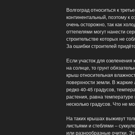
Волгоград относиться к треть
континентальный, поэтому к о
очень осторожно, так как хол
оттепелями могут нанести се
строительстве которых не со
За ошибки строителей придёт
Если участок для озеленения 
на солнце, то грунт обязатель
крыш относительная влажност
поверхности земли. В жаркие 
редко 40-45 градусов, темпер
растения, равна температуре 
несколько градусов. Что не м
На таких крышах выживут тол
листьями и стеблями – суккул
или разнообразные очитки. Э