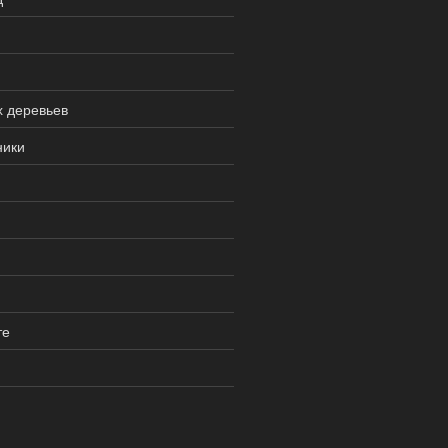
х деревьев
ники
те