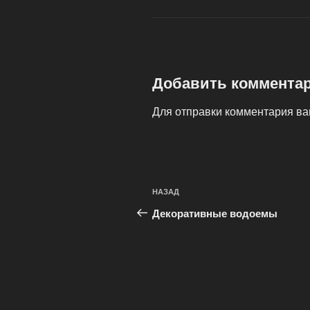
Добавить коммента
Для отправки комментария в
Навигация
Предыдущая
НАЗАД
по
запись:
Декоративные водоемы
записям