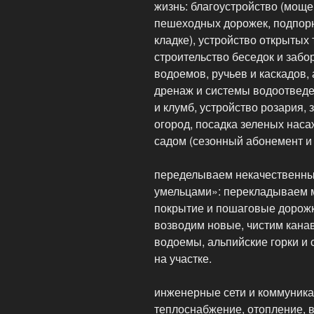
жизнь: благоустройство (мощ
пешеходных дорожек, подпорн
кладке), устройство открытых
строительство беседок и забо
водоемов, ручьев и каскадов,
дренаж и системы водоотведен
и клумб, устройство розария,
огород, посадка зеленых наса
садом (сезонный абонемент и
переделываем некачественны
умельцами»: перекладываем 
покрытие и пошаговые дорожк
возводим новые, чистим кан
водоемы, альпийские горки и 
на участке.
инженерные сети и коммуника
теплоснабжение, отопление, 