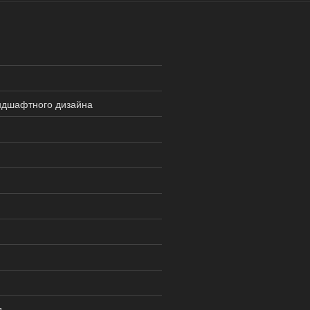
ндшафтного дизайна
д