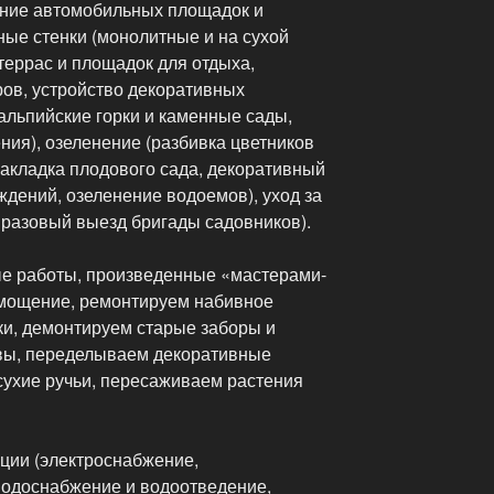
ение автомобильных площадок и
ые стенки (монолитные и на сухой
 террас и площадок для отдыха,
ров
, устройство декоративных
 альпийские горки и каменные сады,
ия), озеленение (разбивка цветников
 закладка плодового сада, декоративный
ждений, озеленение водоемов), уход за
 разовый выезд бригады садовников).
е работы, произведенные «мастерами-
мощение, ремонтируем набивное
и, демонтируем старые заборы и
авы, переделываем декоративные
сухие ручьи, пересаживаем растения
ции (электроснабжение,
водоснабжение и водоотведение,