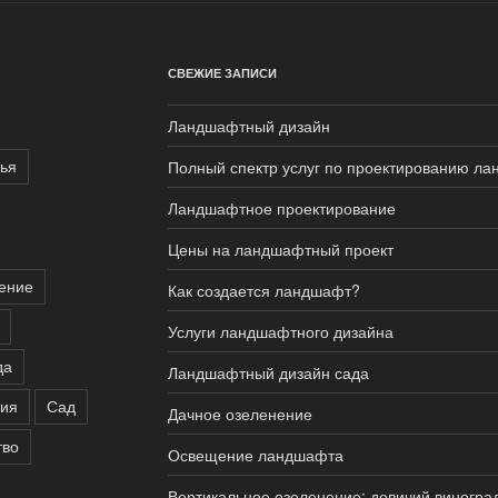
СВЕЖИЕ ЗАПИСИ
Ландшафтный дизайн
ья
Полный спектр услуг по проектированию ла
Ландшафтное проектирование
Цены на ландшафтный проект
ение
Как создается ландшафт?
Услуги ландшафтного дизайна
да
Ландшафтный дизайн сада
ния
Сад
Дачное озеленение
тво
Освещение ландшафта
Вертикальное озеленение: девичий виногра