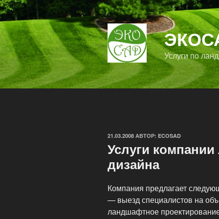
Перейти
к
содержимому
ЭКОС
Услуги по лан
ОПУБЛИКОВАНО
21.03.2008
АВТОР:
ECOSAD
Услуги компании
дизайна
Компания предлагает следую
— выезд специалистов на объ
ландшафтное проектирование,