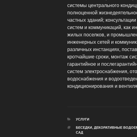
системы центрального кондиц
полноценной жизнедеятельно
частных зданий; консультаци
систем и коммуникаций, как и
жилых поселков, и промышле
инженерных сетей и коммуник
различных инстанциях, поста
кротчайшие сроки, монтаж сис
гарантийное и послегарантий
систем электроснабжения, от
водоснабжения и водоотведен
кондиционирования и вентиля
РУБРИКИ
УСЛУГИ
МЕТКИ
БЕСЕДКИ
,
ДЕКОРАТИВНЫЕ ВОДОЕ
САД