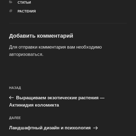
РУБРИКИ
СТАТЬИ
МЕТКИ
РАСТЕНИЯ
Добавить комментарий
Для отправки комментария вам необходимо
авторизоваться
.
Навигация
Предыдущая
НАЗАД
по
запись:
записям
Выращиваем экзотические растения —
Актинидия коломикта
Следующая
ДАЛЕЕ
запись
Ландшафтный дизайн и психология